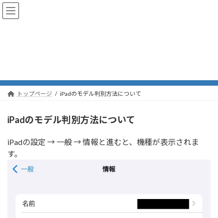
コ
ナ
ン
ビ
テ
ゲ
ン
ー
ツ
シ
へ
ョ
iPadのモデル判別方法について
ス
ン
キ
に
ッ
移
プ
動
トップページ
iPadのモデル判別方法について
iPadのモデル判別方法について
iPadの設定 → 一般 → 情報と進むと、機種が表示されま
す。